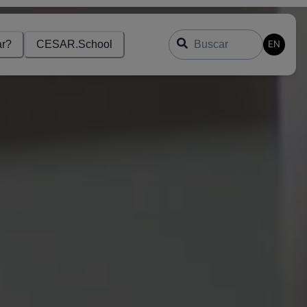
Buscar
EN
r?
CESAR.School