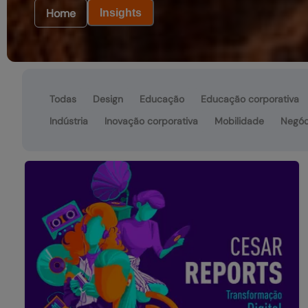
Home
Insights
Todas
Design
Educação
Educação corporativa
Indústria
Inovação corporativa
Mobilidade
Negóc