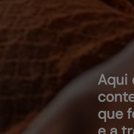
Aqui 
cont
que 
e a t