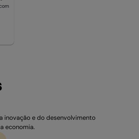
 com
s
da inovação e do desenvolvimento
da economia.