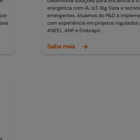
 e
Desenvolva soluções para eficiência e t
energética com IA, IoT, Big Data e tecnol
por
emergentes. Atuamos do P&D à impleme
ova.
com experiência em projetos regulados 
ANEEL, ANP e Embrapii.
Saiba mais
s