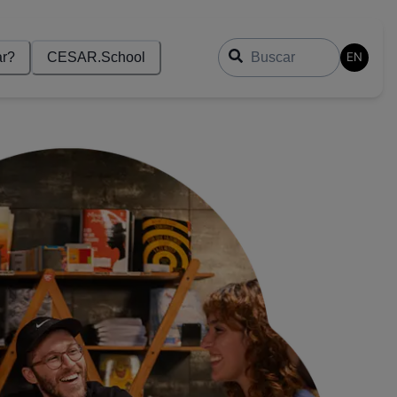
Buscar
EN
r?
CESAR.School