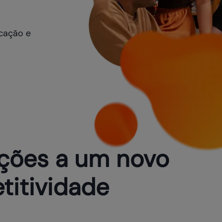
cação e
ções a um novo
itividade