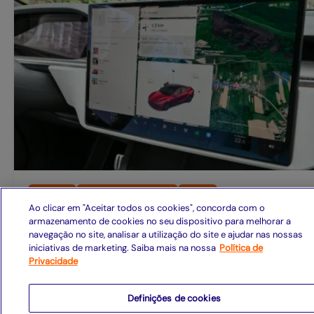
Big data
Inteligência Artificial
Mover
Ao clicar em "Aceitar todos os cookies", concorda com o
Qual é o impacto da Inteligência Artificial e do
armazenamento de cookies no seu dispositivo para melhorar a
navegação no site, analisar a utilização do site e ajudar nas nossas
Big Data na indústria automotiva?
iniciativas de marketing. Saiba mais na nossa
Política de
Privacidade
Leia mais
Definições de cookies