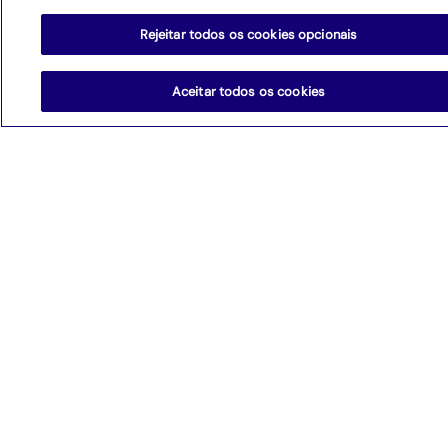
Rejeitar todos os cookies opcionais
Aceitar todos os cookies
Inteligência Artificial
Mover
P&D
Veículos autônomos: transformando a
mobilidade do futuro