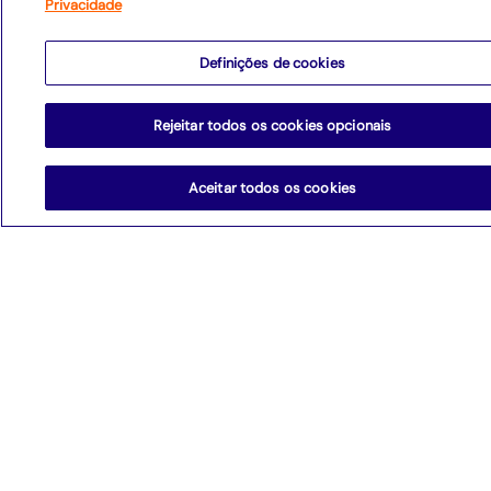
andamento
Privacidade
Definições de cookies
Leia mais
Rejeitar todos os cookies opcionais
Aceitar todos os cookies
Competências do futuro