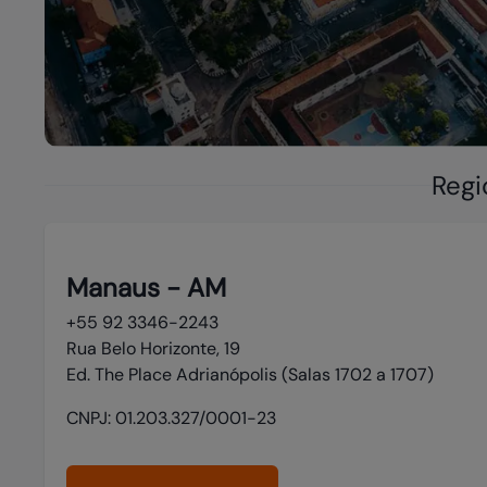
Regi
Manaus - AM
+55 92 3346-2243
Rua Belo Horizonte, 19

Ed. The Place Adrianópolis (Salas 1702 a 1707)
CNPJ:
01.203.327/0001-23