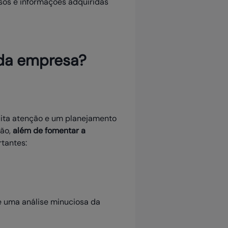
ssos e informações adquiridas
 da empresa?
uita atenção e um planejamento
ção,
além de fomentar a
rtantes:
e uma análise minuciosa da