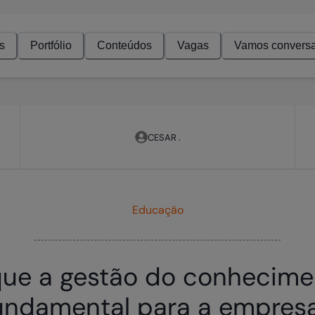
s
Portfólio
Conteúdos
Vagas
Vamos conversa
CESAR .
Educação
que a gestão do conhecime
undamental para a empres