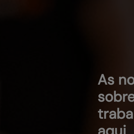
As no
sobre
traba
aqui