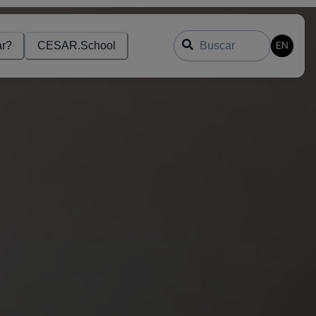
Buscar
EN
r?
CESAR.School