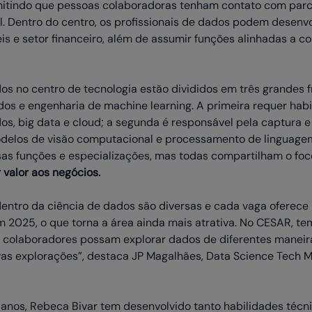
tindo que pessoas colaboradoras tenham contato com parcei
l. Dentro do centro, os profissionais de dados podem desenv
is e setor financeiro, além de assumir funções alinhadas a 
os no centro de tecnologia estão divididos em três grandes 
ados e engenharia de machine learning. A primeira requer ha
, big data e cloud; a segunda é responsável pela captura e
delos de visão computacional e processamento de linguagem 
as funções e especializações, mas todas compartilham o fo
valor aos negócios.
entro da ciência de dados são diversas e cada vaga oferece
2025, o que torna a área ainda mais atrativa. No CESAR, te
s colaboradores possam explorar dados de diferentes maneira
vas explorações”, destaca JP Magalhães, Data Science Tech 
anos, Rebeca Bivar tem desenvolvido tanto habilidades téc