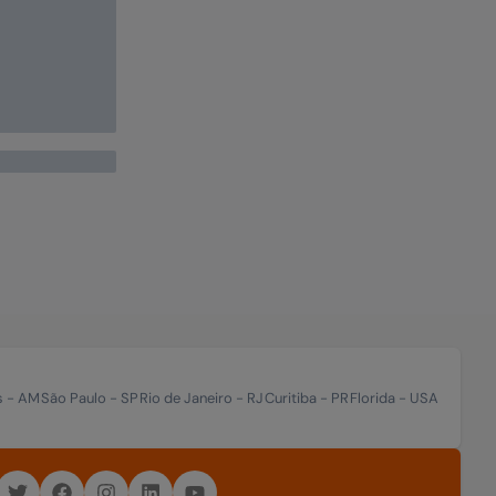
ão digital
ratuitos
sos em