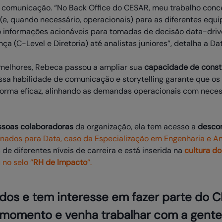
 e comunicação. “No Back Office do CESAR, meu trabalho con
(e, quando necessário, operacionais) para as diferentes equip
ço informações acionáveis para tomadas de decisão data-driv
ça (C-Level e Diretoria) até analistas juniores”, detalha a Dat
 melhores, Rebeca passou a ampliar sua
capacidade de constr
Essa habilidade de comunicação e storytelling garante que os
forma eficaz, alinhando as demandas operacionais com neces
ssoas colaboradoras
da organização, ela tem acesso a
desco
cionados para Data, caso da Especialização em Engenharia e A
de diferentes níveis de carreira e está inserida na
cultura d
 no selo “
RH de Impacto
“.
dos e tem interesse em fazer parte do 
 momento e venha trabalhar com a gente