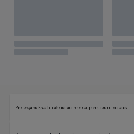
Educação
Inovação
Desen
Programação
Robôs
Futur
Rolê REC'n'Play Caruaru
Webin
CESAR retorna ao Rolê
CESAR
REC’n’Play Caruaru com
em fu
experiências que conectam
Norde
IA, educação, criatividade e
gratu
inovação
climá
Leia mais
Leia m