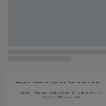
Presença no Brasil e exterior por meio de parceiros comerciais
Recife
-
PE
Manaus
-
AM
São Paulo
-
SP
Rio de Janeiro
-
RJ
Curitiba
-
PR
Florida
-
USA