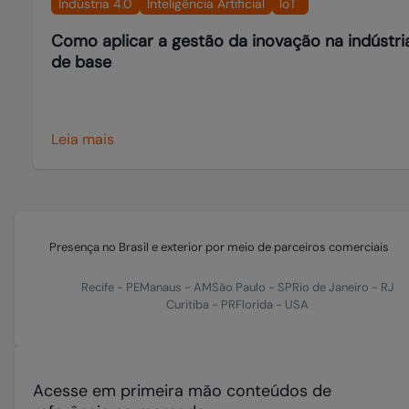
Indústria 4.0
Inteligência Artificial
IoT
Como aplicar a gestão da inovação na indústri
de base
Leia mais
Presença no Brasil e exterior por meio de parceiros comerciais
Recife
-
PE
Manaus
-
AM
São Paulo
-
SP
Rio de Janeiro
-
RJ
Curitiba
-
PR
Florida
-
USA
Acesse em primeira mão conteúdos de