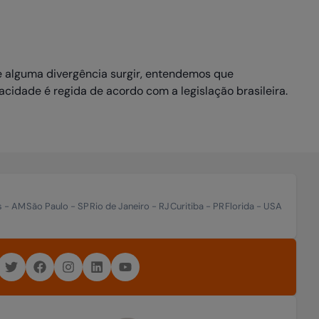
 e alguma divergência surgir, entendemos que
cidade é regida de acordo com a legislação brasileira.
s
-
AM
São Paulo
-
SP
Rio de Janeiro
-
RJ
Curitiba
-
PR
Florida
-
USA