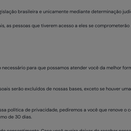
egislação brasileira e unicamente mediante determinação judic
, as pessoas que tiverem acesso a eles se comprometerão a
 necessário para que possamos atender você da melhor forma
soais serão excluídos de nossas bases, exceto se houver uma
sa política de privacidade, pediremos a você que renove o c
imo de 30 dias.
do consentimento. Caso você queira deixar de receber nossa