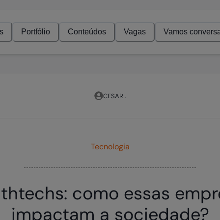
s
Portfólio
Conteúdos
Vagas
Vamos conversa
CESAR .
Tecnologia
lthtechs: como essas empr
impactam a sociedade?