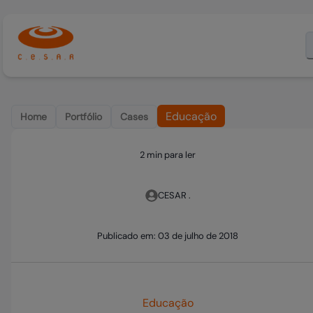
Educação
Home
Portfólio
Cases
2 min para ler
CESAR .
Publicado em:
03 de julho de 2018
Educação