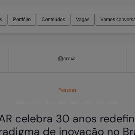
s
Portfólio
Conteúdos
Vagas
Vamos conversa
CESAR .
Pessoas
R celebra 30 anos redefi
radigma de inovação no Bra