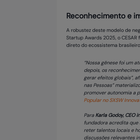
Reconhecimento e im
A robustez deste modelo de neg
Startup Awards 2025, o CESAR f
direto do ecossistema brasileir
“Nossa gênese foi um ato
depois, os reconhecimen
gerar efeitos globais”, a
nas Pessoas” materializo
promover autonomia a p
Popular no SXSW Innovat
Para
Karla Godoy, CEO i
fundadora acredita que 
reter talentos locais e
discussões relevantes i