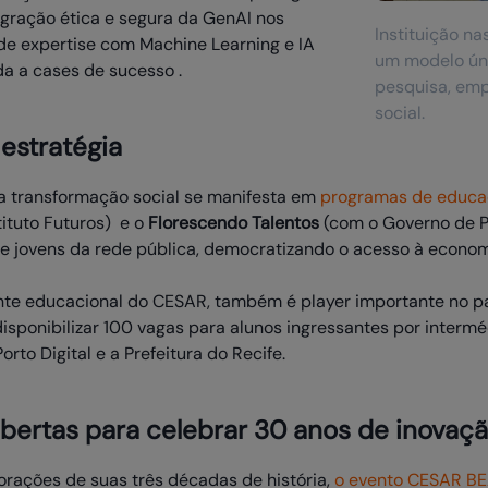
egração ética e segura da GenAI nos
Instituição na
 de expertise com Machine Learning e IA
um modelo úni
da a cases de sucesso .
pesquisa, em
social.
estratégia
 transformação social se manifesta em
programas de educaç
tituto Futuros) e o
Florescendo Talentos
(com o Governo de P
e jovens da rede pública, democratizando o acesso à economi
ente educacional do CESAR, também é player importante no p
 disponibilizar 100 vagas para alunos ingressantes por inte
orto Digital e a Prefeitura do Recife.
bertas para celebrar 30 anos de inovaç
rações de suas três décadas de história,
o evento CESAR BE