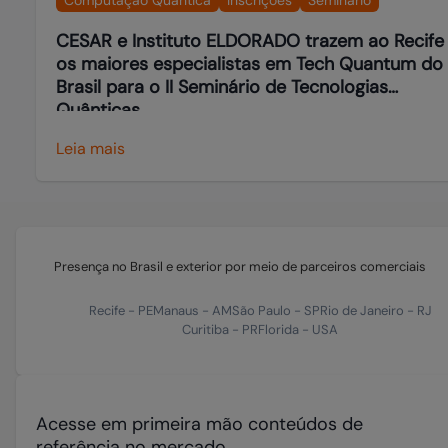
CESAR e Instituto ELDORADO trazem ao Recife
os maiores especialistas em Tech Quantum do
Brasil para o II Seminário de Tecnologias
Quânticas
Leia mais
Presença no Brasil e exterior por meio de parceiros comerciais
Recife
-
PE
Manaus
-
AM
São Paulo
-
SP
Rio de Janeiro
-
RJ
Curitiba
-
PR
Florida
-
USA
Acesse em primeira mão conteúdos de
referência no mercado