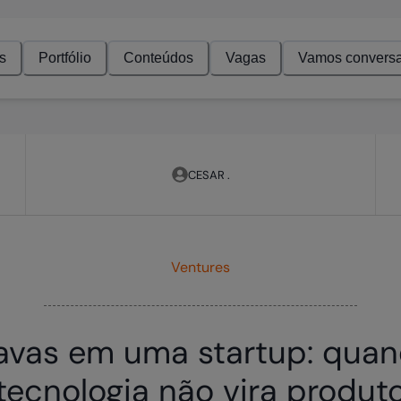
s
Portfólio
Conteúdos
Vagas
Vamos conversa
CESAR .
Ventures
avas em uma startup: qua
tecnologia não vira produt