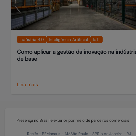
Indústria 4.0
Inteligência Artificial
IoT
Como aplicar a gestão da inovação na indústri
de base
Leia mais
Presença no Brasil e exterior por meio de parceiros comerciais
Recife
-
PE
Manaus
-
AM
São Paulo
-
SP
Rio de Janeiro
-
RJ