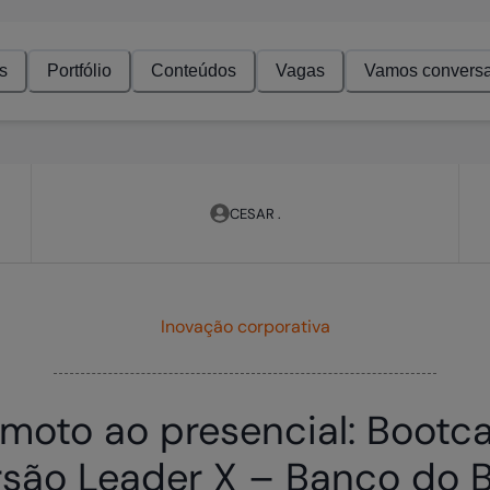
s
Portfólio
Conteúdos
Vagas
Vamos conversa
CESAR .
Inovação corporativa
emoto ao presencial: Bootc
são Leader X – Banco do B