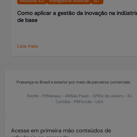
Indústria 4.0
Inteligência Artificial
IoT
Como aplicar a gestão da inovação na indústri
de base
Leia mais
Presença no Brasil e exterior por meio de parceiros comerciais
Recife
-
PE
Manaus
-
AM
São Paulo
-
SP
Rio de Janeiro
-
RJ
Curitiba
-
PR
Florida
-
USA
Acesse em primeira mão conteúdos de