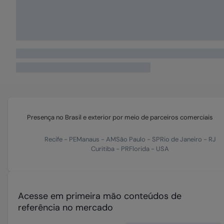
Presença no Brasil e exterior por meio de parceiros comerciais
Recife
-
PE
Manaus
-
AM
São Paulo
-
SP
Rio de Janeiro
-
RJ
Curitiba
-
PR
Florida
-
USA
Acesse em primeira mão conteúdos de
referência no mercado