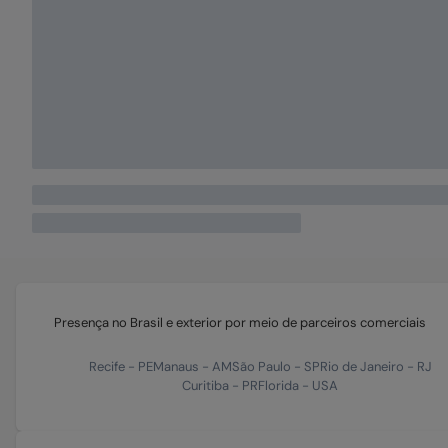
Computação Quântica
Inscrições
Seminário
CESAR e Instituto ELDORADO trazem ao Recife
os maiores especialistas em Tech Quantum do
Brasil para o II Seminário de Tecnologias
Quânticas
Leia mais