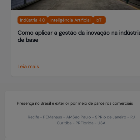
Indústria 4.0
Inteligência Artificial
IoT
Como aplicar a gestão da inovação na indústri
de base
Leia mais
Presença no Brasil e exterior por meio de parceiros comerciais
Recife
-
PE
Manaus
-
AM
São Paulo
-
SP
Rio de Janeiro
-
RJ
Curitiba
-
PR
Florida
-
USA