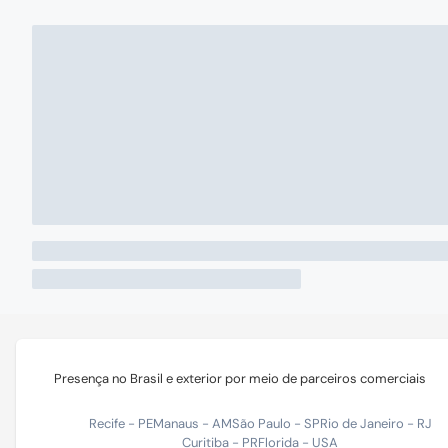
Presença no Brasil e exterior por meio de parceiros comerciais
Recife
-
PE
Manaus
-
AM
São Paulo
-
SP
Rio de Janeiro
-
RJ
Curitiba
-
PR
Florida
-
USA