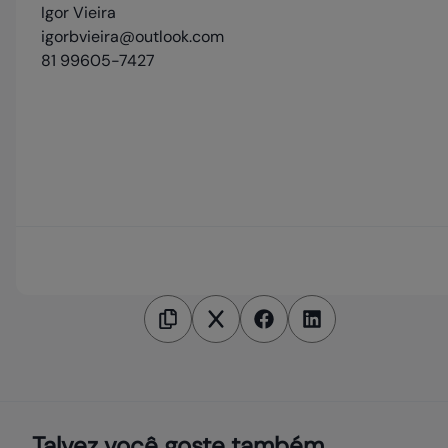
Igor Vieira
igorbvieira@outlook.com
81 99605-7427
Talvez você goste também