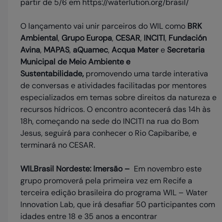
partir de 5/6 em https://waterlution.org/brasil/
O lançamento vai unir parceiros do WIL como
BRK
Ambiental
,
Grupo Europa
,
CESAR
,
INCITI
,
Fundación
Avina
,
MAPAS
,
aQuamec
,
Acqua Mater
e
Secretaria
Municipal de Meio Ambiente
e
Sustentabilidade,
promovendo uma tarde interativa
de conversas e atividades facilitadas por mentores
especializados em temas sobre direitos da natureza e
recursos hídricos. O encontro acontecerá das 14h às
18h, começando na sede do INCITI na rua do Bom
Jesus, seguirá para conhecer o Rio Capibaribe, e
terminará no CESAR.
WILBrasil Nordeste: Imersão –
Em novembro este
grupo promoverá pela primeira vez em Recife a
terceira edição brasileira do programa WIL – Water
Innovation Lab, que irá desafiar 50 participantes com
idades entre 18 e 35 anos a encontrar