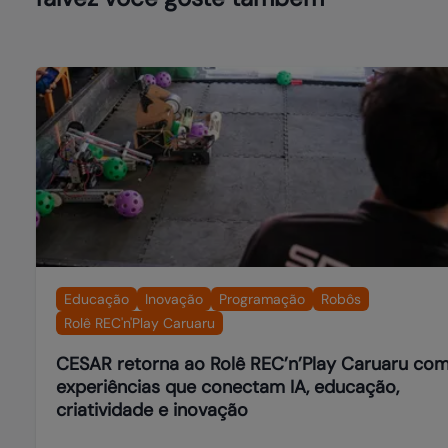
Educação
Inovação
Programação
Robôs
Rolê REC'n'Play Caruaru
CESAR retorna ao Rolê REC’n’Play Caruaru co
experiências que conectam IA, educação,
criatividade e inovação