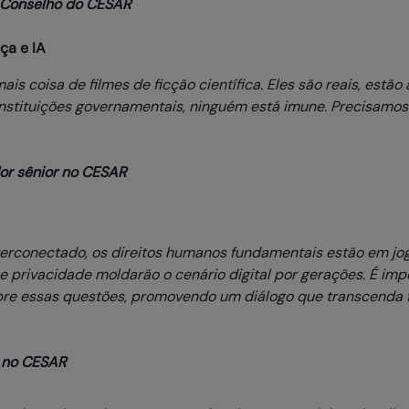
o Conselho do CESAR
ça e IA
is coisa de filmes de ficção científica. Eles são reais, estão
instituições governamentais, ninguém está imune. Precisamos
dor sênior no CESAR
terconectado, os direitos humanos fundamentais estão em j
e privacidade moldarão o cenário digital por gerações. É im
bre essas questões, promovendo um diálogo que transcenda f
o no CESAR