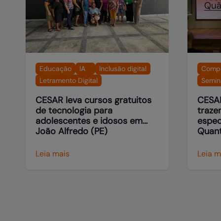
Educação
IA
Inclusão digital
Compu
Letramento Digital
Semin
CESAR leva cursos gratuitos
CESAR
de tecnologia para
traze
adolescentes e idosos em
espec
João Alfredo (PE)
Quantum 
Semin
Quânt
Leia mais
Leia m