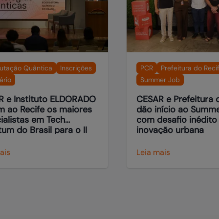
tação Quântica
Inscrições
PCR
Prefeitura do Reci
ário
Summer Job
 e Instituto ELDORADO
CESAR e Prefeitura 
m ao Recife os maiores
dão início ao Summ
ialistas em Tech
com desafio inédito
do Brasil para o II
inovação urbana
ário de Tecnologias
icas
ais
Leia mais