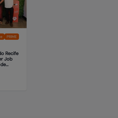
fe
PRIME
do Recife
er Job
 de