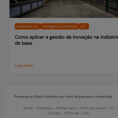
Indústria 4.0
Inteligência Artificial
IoT
Como aplicar a gestão da inovação na indústri
de base
Leia mais
Presença no Brasil e exterior por meio de parceiros comerciais
Recife
-
PE
Manaus
-
AM
São Paulo
-
SP
Rio de Janeiro
-
RJ
Curitiba
-
PR
Florida
-
USA